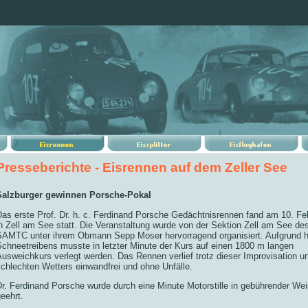
Presseberichte - Eisrennen auf dem Zeller See
Salzburger gewinnen Porsche-Pokal
Das erste Prof. Dr. h. c. Ferdinand Porsche Gedächtnisrennen fand am 10. Fe
n Zell am See statt. Die Veranstaltung wurde von der Sektion Zell am See de
SAMTC unter ihrem Obmann Sepp Moser hervorragend organisiert. Aufgrund h
Schneetreibens musste in letzter Minute der Kurs auf einen 1800 m langen
usweichkurs verlegt werden. Das Rennen verlief trotz dieser Improvisation u
chlechten Wetters einwandfrei und ohne Unfälle.
r. Ferdinand Porsche wurde durch eine Minute Motorstille in gebührender We
eehrt.