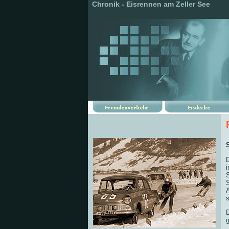
Chronik - Eisrennen am Zeller See
i
A
s
D
g