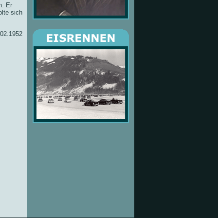
h. Er
lte sich
.02.1952