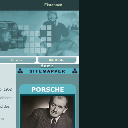
Eisrennen
Home
b. 1952
s
eftigen
nd des
ise