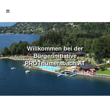
Willkommen bei der
Bürgerinitiative
PROThumersbach.AT