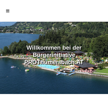
Willkommen bei der
Bürgerinitiative
PROThumersbach.AT