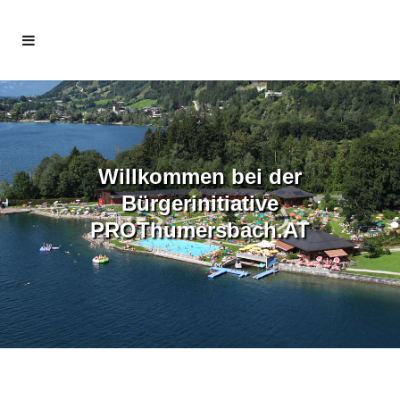
Willkommen bei der
Bürgerinitiative
PROThumersbach.AT