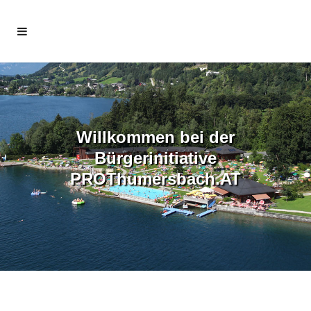
Willkommen bei der
Bürgerinitiative
PROThumersbach.AT