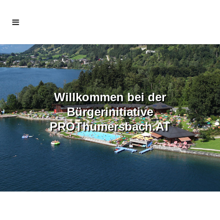
Willkommen bei der
Bürgerinitiative
PROThumersbach.AT