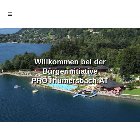
Willkommen bei der
Bürgerinitiative
PROThumersbach.AT