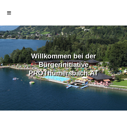
Willkommen bei der
Bürgerinitiative
PROThumersbach.AT