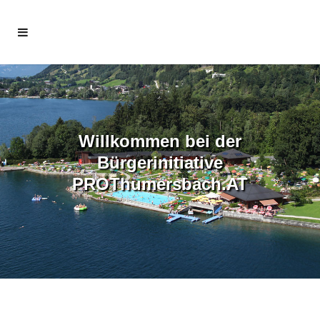
Willkommen bei der
Bürgerinitiative
PROThumersbach.AT